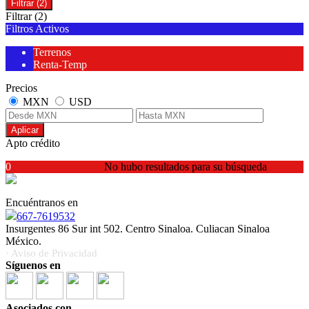
Filtrar
(2)
Filtrar
(2)
Filtros Activos
Terrenos
Renta-Temp
Precios
MXN
USD
Aplicar
Apto crédito
0
No hubo resultados para su búsqueda
Encuéntranos en
667-7619532
Insurgentes 86 Sur int 502. Centro Sinaloa. Culiacan Sinaloa
México.
· Aviso de Privacidad
Síguenos en
Asociados con