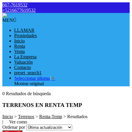
667-7619532
+5216677619532
MENÚ
LLAMAR
Propiedades
Inicio
Renta
Venta
La Empresa
Valuación
Contacto
preset_search1
Seleccionar idioma
▼
Mostrar original
0 Resultados de búsqueda
TERRENOS EN RENTA TEMP
Inicio
>
Terrenos
>
Renta-Temp
> Resultados
| Ver como
Ordenar por