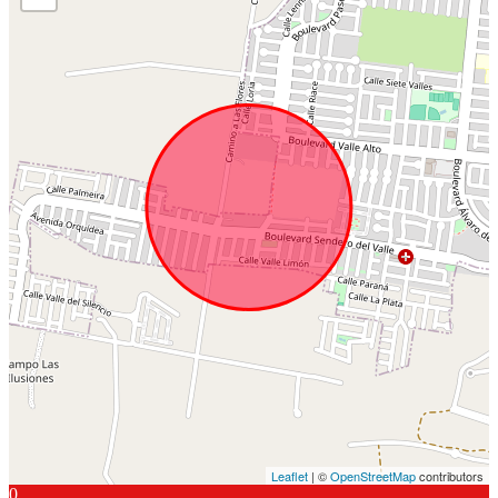
Leaflet
| ©
OpenStreetMap
contributors
0