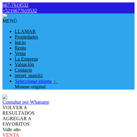
667-7619532
+5216677619532
MENÚ
LLAMAR
Propiedades
Inicio
Renta
Venta
La Empresa
Valuación
Contacto
preset_search1
Seleccionar idioma
▼
Mostrar original
Consultar por Whatsapp
VOLVER A
RESULTADOS
AGREGAR A
FAVORITOS
Valle alto
VENTA