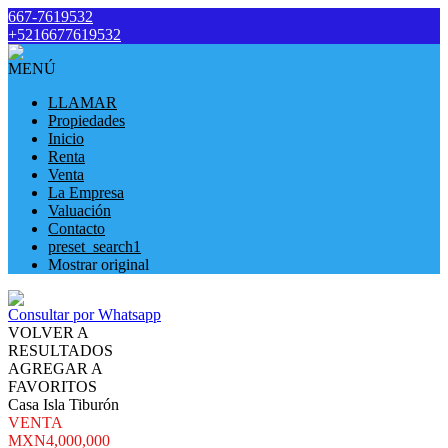
667-7619532
+5216677619532
MENÚ
LLAMAR
Propiedades
Inicio
Renta
Venta
La Empresa
Valuación
Contacto
preset_search1
Mostrar original
Consultar por Whatsapp
VOLVER A
RESULTADOS
AGREGAR A
FAVORITOS
Casa Isla Tiburón
VENTA
MXN4,000,000