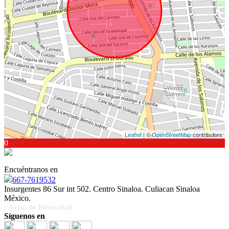
Leaflet
| ©
OpenStreetMap
contributors
0
Encuéntranos en
667-7619532
Insurgentes 86 Sur int 502. Centro Sinaloa. Culiacan Sinaloa
México.
· Aviso de Privacidad
Síguenos en