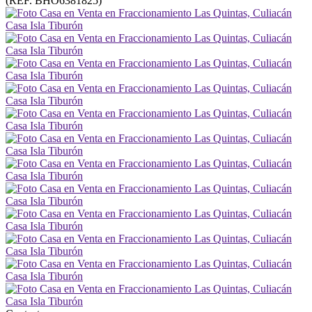
(REF. BHO6381825)