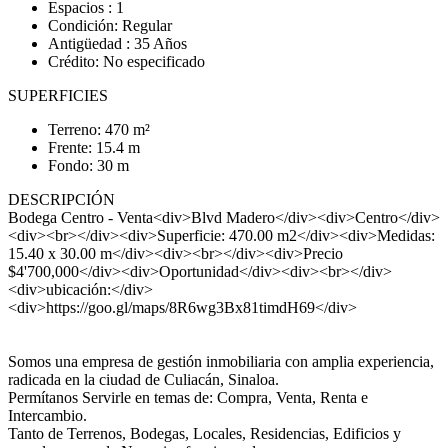
Espacios : 1
Condición: Regular
Antigüedad : 35 Años
Crédito: No especificado
SUPERFICIES
Terreno: 470 m²
Frente: 15.4 m
Fondo: 30 m
DESCRIPCIÓN
Bodega Centro - Venta<div>Blvd Madero</div><div>Centro</div>
<div><br></div><div>Superficie: 470.00 m2</div><div>Medidas:
15.40 x 30.00 m</div><div><br></div><div>Precio
$4'700,000</div><div>Oportunidad</div><div><br></div>
<div>ubicación:</div>
<div>https://goo.gl/maps/8R6wg3Bx81timdH69</div>
Somos una empresa de gestión inmobiliaria con amplia experiencia,
radicada en la ciudad de Culiacán, Sinaloa.
Permítanos Servirle en temas de: Compra, Venta, Renta e
Intercambio.
Tanto de Terrenos, Bodegas, Locales, Residencias, Edificios y