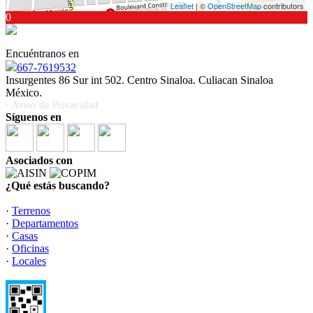
Leaflet
| ©
OpenStreetMap
contributors
0
Encuéntranos en
667-7619532
Insurgentes 86 Sur int 502. Centro Sinaloa. Culiacan Sinaloa
México.
· Aviso de Privacidad
Síguenos en
Asociados con
¿Qué estás buscando?
·
Terrenos
·
Departamentos
·
Casas
·
Oficinas
·
Locales