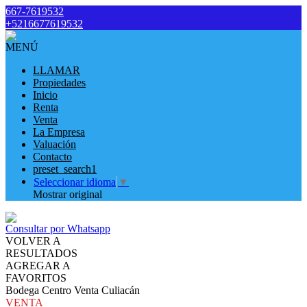
667-7619532
+5216677619532
MENÚ
LLAMAR
Propiedades
Inicio
Renta
Venta
La Empresa
Valuación
Contacto
preset_search1
Seleccionar idioma
▼
Mostrar original
Consultar por Whatsapp
VOLVER A
RESULTADOS
AGREGAR A
FAVORITOS
Bodega Centro Venta Culiacán
VENTA